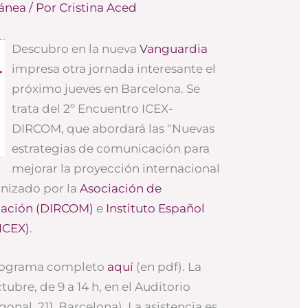
lánea
/ Por
Cristina Aced
Descubro en la nueva
Vanguardia
impresa otra jornada interesante el
próximo jueves en Barcelona. Se
trata del 2º Encuentro ICEX-
DIRCOM, que abordará las “Nuevas
estrategias de comunicación para
mejorar la proyección internacional
anizado por la
Asociación de
cación (DIRCOM)
e
Instituto Español
ICEX)
.
programa completo
aquí
(en pdf). La
ctubre, de 9 a 14 h, en el Auditorio
onal, 211. Barcelona). La asistencia es