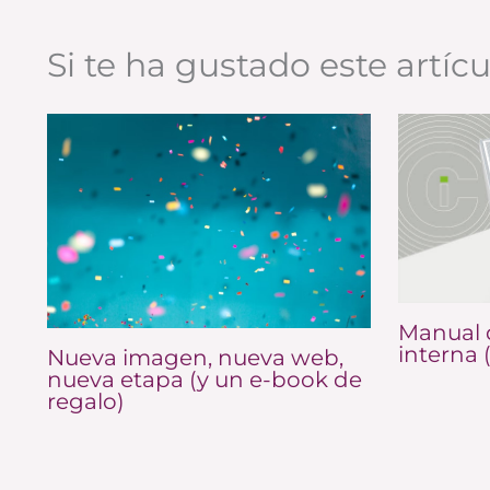
Si te ha gustado este artíc
Manual 
interna 
Nueva imagen, nueva web,
nueva etapa (y un e-book de
regalo)