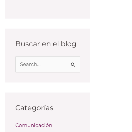
Buscar en el blog
B
u
s
c
a
Categorías
r
Comunicación
p