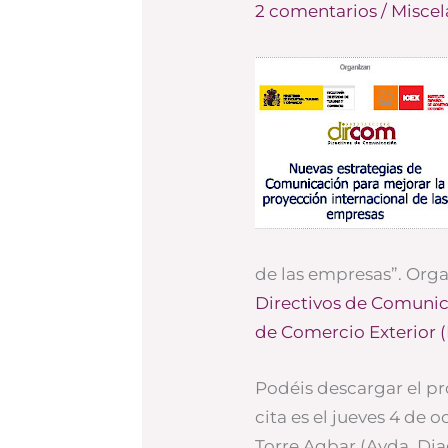
2 comentarios
/
Misce
de las empresas”. Org
Directivos de Comuni
de Comercio Exterior (
Podéis descargar el 
cita es el jueves 4 de o
Torre Agbar (Avda. Diag