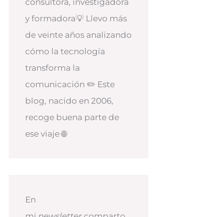
consultora, investigadora
y formadora💡 Llevo más
de veinte años analizando
cómo la tecnología
transforma la
comunicación ✏️ Este
blog, nacido en 2006,
recoge buena parte de
ese viaje 🌐
En
mi
newsletter
comparto