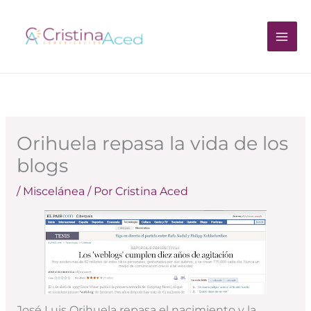
Ir
al
contenido
Orihuela repasa la vida de los
blogs
/
Miscelánea
/ Por
Cristina Aced
José Luis Orihuela repasa el nacimiento y la