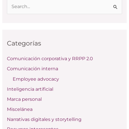
B
u
s
c
Categorías
a
r
Comunicación corporativa y RRPP 2.0
p
Comunicación interna
o
Employee advocacy
r
:
Inteligencia artificial
Marca personal
Miscelánea
Narrativas digitales y storytelling