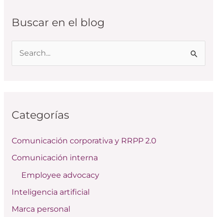
Buscar en el blog
B
u
s
c
Categorías
a
r
Comunicación corporativa y RRPP 2.0
p
Comunicación interna
o
Employee advocacy
r
:
Inteligencia artificial
Marca personal