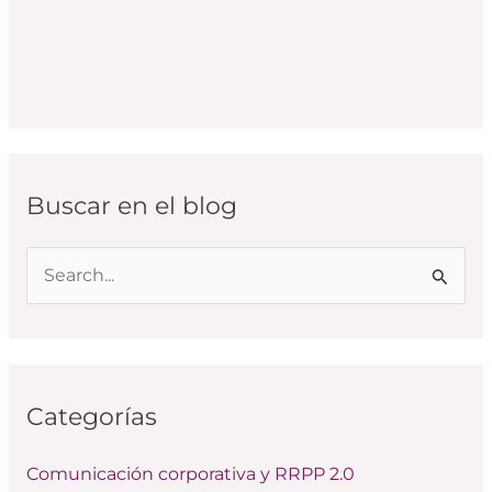
Buscar en el blog
B
u
s
c
Categorías
a
r
Comunicación corporativa y RRPP 2.0
p