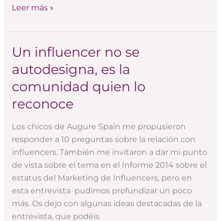
Leer más »
Un influencer no se
Un
influencer
autodesigna, es la
no
comunidad quien lo
se
autodesigna,
reconoce
es
la
Los chicos de Augure Spain me propusieron
comunidad
responder a 10 preguntas sobre la relación con
quien
influencers. También me invitaron a dar mi punto
lo
de vista sobre el tema en el Informe 2014 sobre el
reconoce
estatus del Marketing de Influencers, pero en
esta entrevista pudimos profundizar un poco
más. Os dejo con algunas ideas destacadas de la
entrevista, que podéis