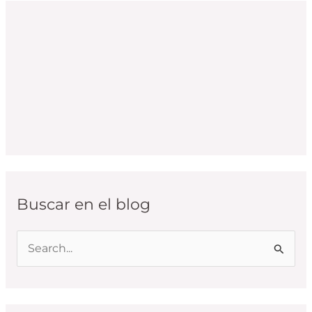
Buscar en el blog
B
u
s