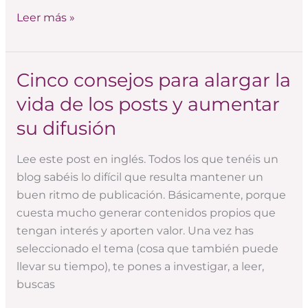
Leer más »
Cinco consejos para alargar la
Cinco
consejos
vida de los posts y aumentar
para
su difusión
alargar
la
Lee este post en inglés. Todos los que tenéis un
vida
blog sabéis lo difícil que resulta mantener un
de
buen ritmo de publicación. Básicamente, porque
los
cuesta mucho generar contenidos propios que
posts
tengan interés y aporten valor. Una vez has
y
seleccionado el tema (cosa que también puede
aumentar
llevar su tiempo), te pones a investigar, a leer,
su
buscas
difusión