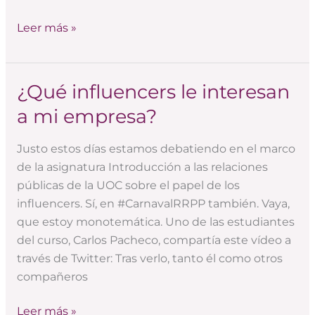
Leer más »
¿Qué influencers le interesan
¿Qué
influencers
a mi empresa?
le
interesan
Justo estos días estamos debatiendo en el marco
a
de la asignatura Introducción a las relaciones
mi
públicas de la UOC sobre el papel de los
empresa?
influencers. Sí, en #CarnavalRRPP también. Vaya,
que estoy monotemática. Uno de las estudiantes
del curso, Carlos Pacheco, compartía este vídeo a
través de Twitter: Tras verlo, tanto él como otros
compañeros
Leer más »