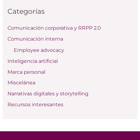
c
Categorías
a
r
Comunicación corporativa y RRPP 2.0
p
Comunicación interna
o
Employee advocacy
r
:
Inteligencia artificial
Marca personal
Miscelánea
Narrativas digitales y storytelling
Recursos interesantes