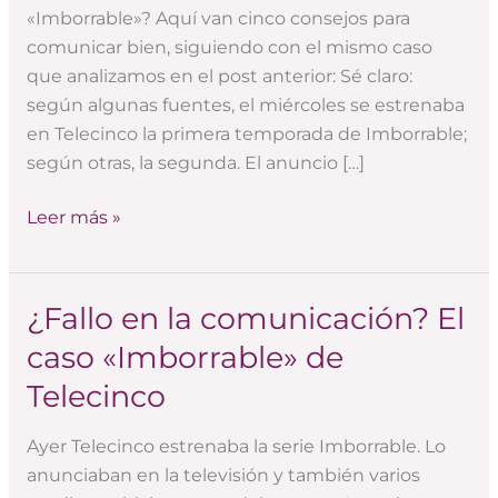
efectiva
«Imborrable»? Aquí van cinco consejos para
comunicar bien, siguiendo con el mismo caso
que analizamos en el post anterior: Sé claro:
según algunas fuentes, el miércoles se estrenaba
en Telecinco la primera temporada de Imborrable;
según otras, la segunda. El anuncio […]
Leer más »
¿Fallo en la comunicación? El
¿Fallo
en
caso «Imborrable» de
la
Telecinco
comunicación?
El
Ayer Telecinco estrenaba la serie Imborrable. Lo
caso
anunciaban en la televisión y también varios
«Imborrable»