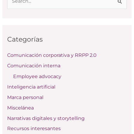
B
u
s
c
Categorías
a
r
Comunicación corporativa y RRPP 2.0
p
Comunicación interna
o
Employee advocacy
r
:
Inteligencia artificial
Marca personal
Miscelánea
Narrativas digitales y storytelling
Recursos interesantes