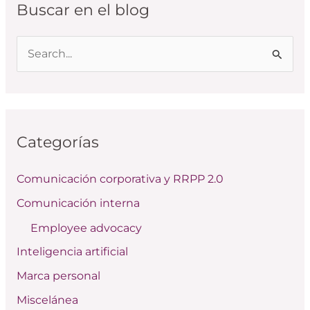
Buscar en el blog
B
u
s
c
Categorías
a
r
Comunicación corporativa y RRPP 2.0
p
Comunicación interna
o
Employee advocacy
r
:
Inteligencia artificial
Marca personal
Miscelánea