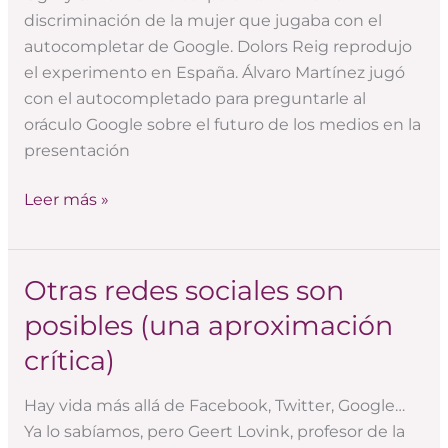
con
discriminación de la mujer que jugaba con el
el
autocompletar de Google. Dolors Reig reprodujo
autocompletado)
el experimento en España. Álvaro Martínez jugó
con el autocompletado para preguntarle al
oráculo Google sobre el futuro de los medios en la
presentación
Leer más »
Otras redes sociales son
Otras
redes
posibles (una aproximación
sociales
crítica)
son
posibles
Hay vida más allá de Facebook, Twitter, Google…
(una
Ya lo sabíamos, pero Geert Lovink, profesor de la
aproximación