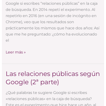
Google si escribes “relaciones públicas” en la caja
a
de búsqueda. En 2014 repetí el experimento. Al
Google
repetirlo en 2016 (en una sesión de incógnito en
Chrome), veo que los resultados son
prácticamente los mismos que hace dos años: Así
que me he preguntado: ¿cómo ha evolucionado
el
Leer más »
Las relaciones públicas según
Las
relaciones
Google (2ª parte)
públicas
según
¿Qué palabras te sugiere Google si escribes
Google
«relaciones públicas» en la caja de búsqueda?
(2ª
Este es el experimento que hice hace un año, al