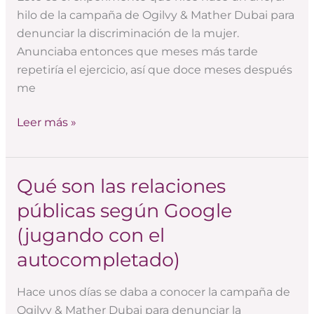
parte)
hilo de la campaña de Ogilvy & Mather Dubai para
denunciar la discriminación de la mujer.
Anunciaba entonces que meses más tarde
repetiría el ejercicio, así que doce meses después
me
Leer más »
Qué son las relaciones
Qué
son
públicas según Google
las
(jugando con el
relaciones
públicas
autocompletado)
según
Google
Hace unos días se daba a conocer la campaña de
(jugando
Ogilvy & Mather Dubai para denunciar la