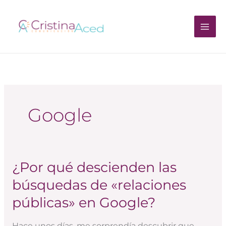
Ir
al
contenido
Google
¿Por qué descienden las
¿Por
qué
búsquedas de «relaciones
descienden
públicas» en Google?
las
búsquedas
Hace unos días, me sorprendía descubrir que