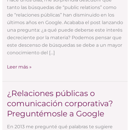
de
tanto las búsquedas de “public relations” como
«relaciones
de “relaciones públicas” han disminuido en los
públicas»
últimos años en Google. Acababa el post lanzando
en
una pregunta: ¿a qué puede deberse este interés
Google?
decreciente por la materia? Podemos pensar que
este descenso de búsquedas se debe a un mayor
conocimiento del […]
Leer más »
¿Relaciones públicas o
¿Relaciones
públicas
comunicación corporativa?
o
Preguntémosle a Google
comunicación
corporativa?
En 2013 me pregunté qué palabras te sugiere
Preguntémosle