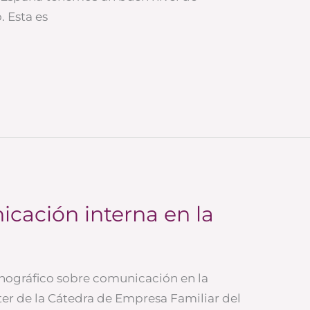
 Esta es
cación interna en la
nográfico sobre comunicación en la
ter de la Cátedra de Empresa Familiar del