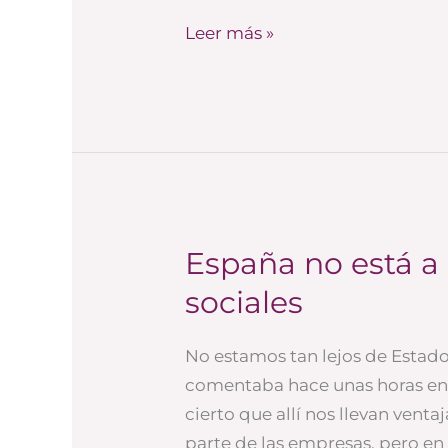
alta
Leer más »
dirección
España no está a 
España
no
sociales
está
a
No estamos tan lejos de Estado
la
comentaba hace unas horas en 
cola
cierto que allí nos llevan vent
en
parte de las empresas, pero e