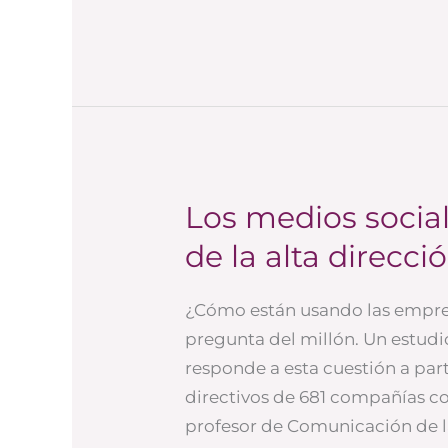
Los medios social
Los
medios
de la alta direcci
sociales
en
¿Cómo están usando las empres
España:
pregunta del millón. Un estudio
la
responde a esta cuestión a part
visión
directivos de 681 compañías co
de
profesor de Comunicación de l
la