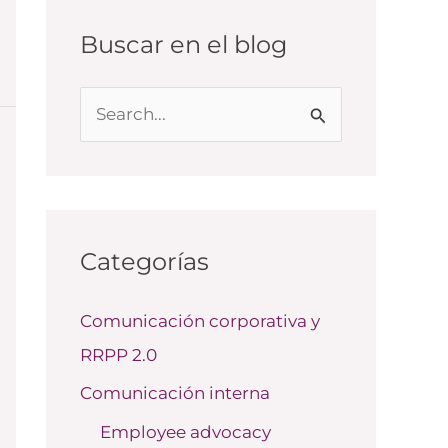
Buscar en el blog
B
u
s
c
a
Categorías
r
Comunicación corporativa y
p
RRPP 2.0
o
r
Comunicación interna
:
Employee advocacy