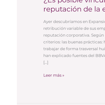
posible
reputación de la
vincular
el
Ayer descubríamos en Expansión
sueldo
retribución variable de sus emp
a
reputación corporativa. Según 
la
criterios: las buenas práctica
reputación
trabajar de forma trasversal hu
de
han explicado fuentes del BBVA
la
[…]
empresa?
Leer más »