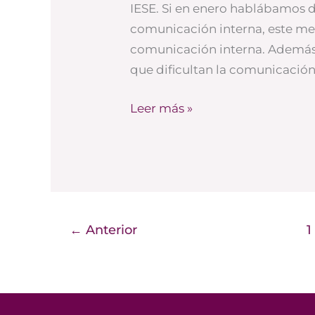
IESE. Si en enero hablábamos 
empresa
comunicación interna, este me
familiar
comunicación interna. Además 
que dificultan la comunicació
Leer más »
←
Anterior
1