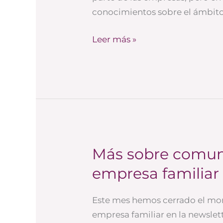
medios
conocimientos sobre el ámbito.
sociales
Leer más »
Más sobre comuni
Más
sobre
empresa familiar
comunicación
interna
Este mes hemos cerrado el mo
en
empresa familiar en la newslet
la