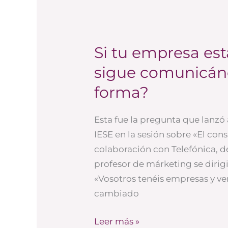
Si tu empresa es
Si
tu
sigue comunicán
empresa
forma?
está
cambiando,
Esta fue la pregunta que lanzó 
¿por
IESE en la sesión sobre «El co
qué
colaboración con Telefónica, de
sigue
profesor de márketing se dirigi
comunicándose
«Vosotros tenéis empresas y v
de
cambiado
la
misma
Leer más »
forma?