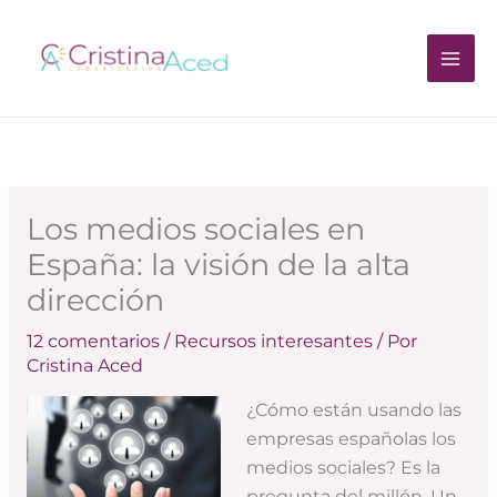
Ir
al
contenido
Los medios sociales en
España: la visión de la alta
dirección
12 comentarios
/
Recursos interesantes
/ Por
Cristina Aced
¿Cómo están usando las
empresas españolas los
medios sociales? Es la
pregunta del millón. Un