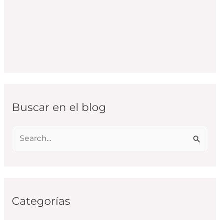
Buscar en el blog
B
u
s
c
Categorías
a
r