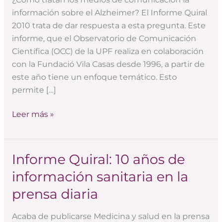
de
información sobre el Alzheimer? El Informe Quiral
comunicación
2010 trata de dar respuesta a esta pregunta. Este
(sociales
informe, que el Observatorio de Comunicación
y
Científica (OCC) de la UPF realiza en colaboración
de
con la Fundació Vila Casas desde 1996, a partir de
masas)
este año tiene un enfoque temático. Esto
permite […]
Leer más »
Informe Quiral: 10 años de
Informe
Quiral:
información sanitaria en la
10
prensa diaria
años
de
Acaba de publicarse Medicina y salud en la prensa
información