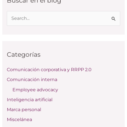
Buscar en el blog
B
u
s
c
Categorías
a
r
Comunicación corporativa y RRPP 2.0
p
Comunicación interna
o
Employee advocacy
r
:
Inteligencia artificial
Marca personal
Miscelánea