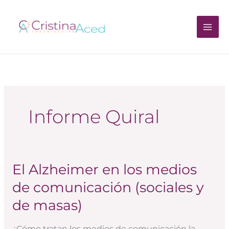
Ir
al
contenido
Informe Quiral
El Alzheimer en los medios
El
Alzheimer
de comunicación (sociales y
en
de masas)
los
medios
¿Cómo tratan los medios de comunicación la