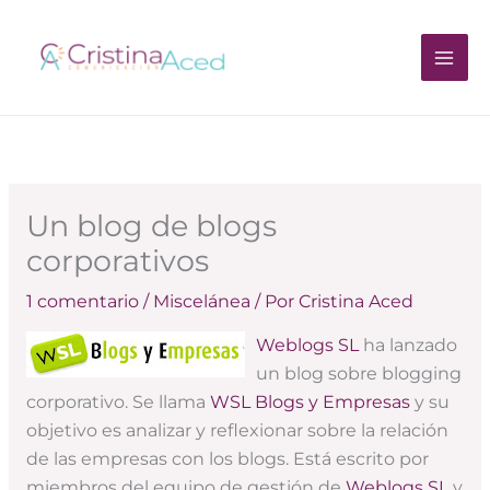
Ir
al
contenido
Un blog de blogs
corporativos
1 comentario
/
Miscelánea
/ Por
Cristina Aced
Weblogs SL
ha lanzado
un blog sobre blogging
corporativo. Se llama
WSL Blogs y Empresas
y su
objetivo es analizar y reflexionar sobre la relación
de las empresas con los blogs. Está escrito por
miembros del equipo de gestión de
Weblogs SL
y