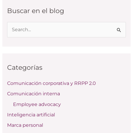
Buscar en el blog
B
u
s
c
Categorías
a
r
Comunicación corporativa y RRPP 2.0
p
Comunicación interna
o
Employee advocacy
r
:
Inteligencia artificial
Marca personal