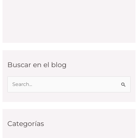
Buscar en el blog
B
u
s
c
Categorías
a
r