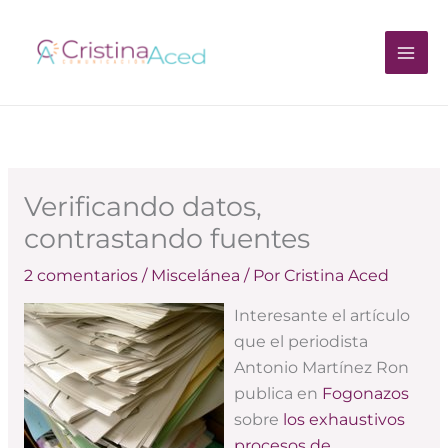
Ir
al
contenido
Verificando datos,
contrastando fuentes
2 comentarios
/
Miscelánea
/ Por
Cristina Aced
Interesante el artículo
que el periodista
Antonio Martínez Ron
publica en
Fogonazos
sobre
los exhaustivos
procesos de