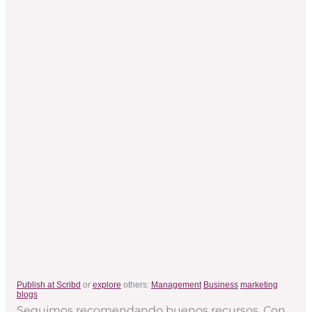
Publish at Scribd
or
explore
others:
Management
Business
marketing
blogs
Seguimos recomendando buenos recursos. Con