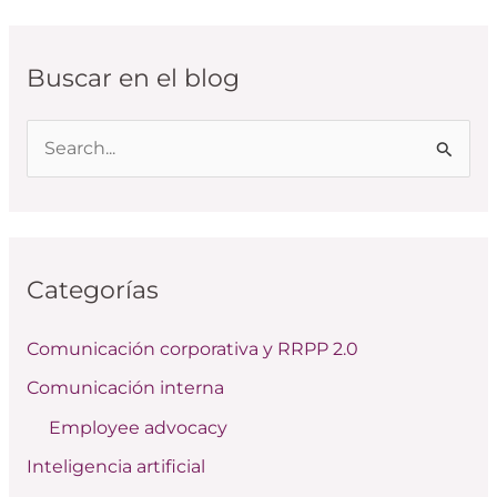
Buscar en el blog
B
u
s
c
Categorías
a
r
Comunicación corporativa y RRPP 2.0
p
Comunicación interna
o
Employee advocacy
r
:
Inteligencia artificial