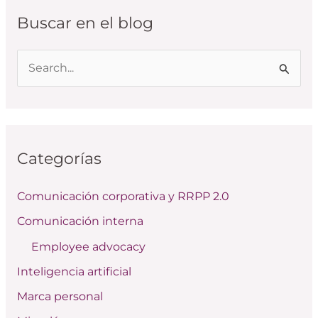
Buscar en el blog
B
u
s
c
Categorías
a
r
Comunicación corporativa y RRPP 2.0
p
Comunicación interna
o
Employee advocacy
r
:
Inteligencia artificial
Marca personal