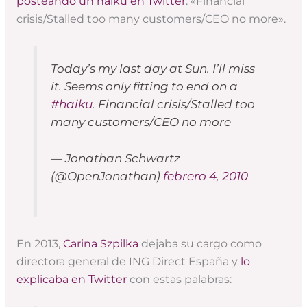
posteando un haiku en Twitter
: «Financial
crisis/Stalled too many customers/CEO no more».
Today’s my last day at Sun. I’ll miss
it. Seems only fitting to end on a
#haiku
. Financial crisis/Stalled too
many customers/CEO no more
— Jonathan Schwartz
(@OpenJonathan)
febrero 4, 2010
En 2013,
Carina Szpilka
dejaba su cargo como
directora general de ING Direct España y
lo
explicaba en Twitter
con estas palabras: