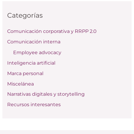
c
Categorías
a
r
Comunicación corporativa y RRPP 2.0
p
Comunicación interna
o
Employee advocacy
r
:
Inteligencia artificial
Marca personal
Miscelánea
Narrativas digitales y storytelling
Recursos interesantes