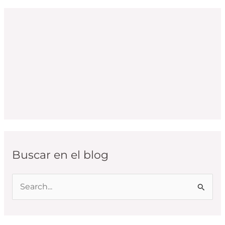
Buscar en el blog
B
u
s