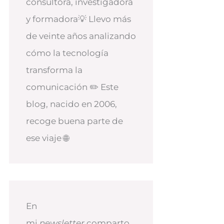
consultora, investigadora
y formadora💡 Llevo más
de veinte años analizando
cómo la tecnología
transforma la
comunicación ✏️ Este
blog, nacido en 2006,
recoge buena parte de
ese viaje 🌐
En
mi
newsletter
comparto