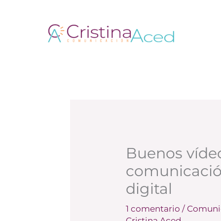
Ir
al
contenido
Buenos víde
comunicació
digital
1 comentario
/
Comunic
Cristina Aced