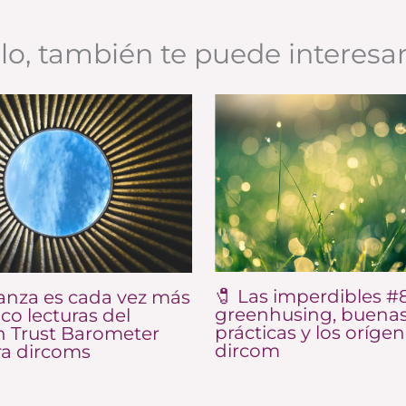
ulo, también te puede interesa
🧷 Las imperdibles #8
anza es cada vez más
greenhusing, buena
nco lecturas del
prácticas y los orígen
 Trust Barometer
dircom
ra dircoms