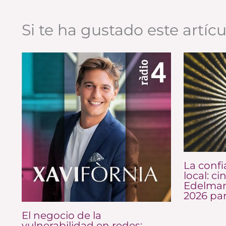
Si te ha gustado este artíc
La confi
local: ci
Edelman
2026 pa
El negocio de la
vulnerabilidad en redes: