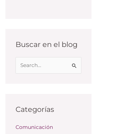
Buscar en el blog
B
u
s
c
a
Categorías
r
Comunicación
p