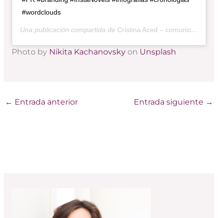
#wordclouds
Una publicación compartida de
Cristina Aced – comunicación
(@
Photo by
Nikita Kachanovsky
on
Unsplash
←
Entrada anterior
Entrada siguiente
→