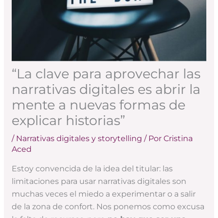
“La clave para aprovechar las
narrativas digitales es abrir la
mente a nuevas formas de
explicar historias”
/
Narrativas digitales y storytelling
/ Por
Cristina
Aced
Estoy convencida de la idea del titular: las
limitaciones para usar narrativas digitales son
muchas veces el miedo a experimentar o a salir
de la zona de confort. Nos ponemos como excusa