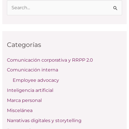
B
u
s
c
Categorías
a
r
Comunicación corporativa y RRPP 2.0
p
Comunicación interna
o
Employee advocacy
r
:
Inteligencia artificial
Marca personal
Miscelánea
Narrativas digitales y storytelling