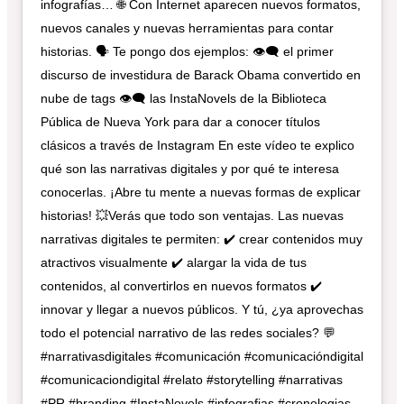
infografías… 🌐 Con Internet aparecen nuevos formatos,
nuevos canales y nuevas herramientas para contar
historias. 🗣 Te pongo dos ejemplos: 👁‍🗨 el primer
discurso de investidura de Barack Obama convertido en
nube de tags 👁‍🗨 las InstaNovels de la Biblioteca
Pública de Nueva York para dar a conocer títulos
clásicos a través de Instagram En este vídeo te explico
qué son las narrativas digitales y por qué te interesa
conocerlas. ¡Abre tu mente a nuevas formas de explicar
historias! 💥Verás que todo son ventajas. Las nuevas
narrativas digitales te permiten: ✔️ crear contenidos muy
atractivos visualmente ✔️ alargar la vida de tus
contenidos, al convertirlos en nuevos formatos ✔️
innovar y llegar a nuevos públicos. Y tú, ¿ya aprovechas
todo el potencial narrativo de las redes sociales? 💬
#narrativasdigitales #comunicación #comunicacióndigital
#comunicaciondigital #relato #storytelling #narrativas
#PR #branding #InstaNovels #infografias #cronologias