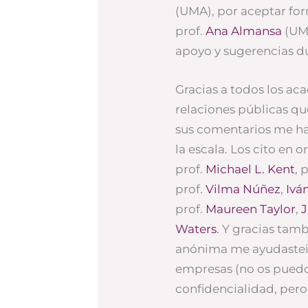
(UMA), por aceptar for
prof.
Ana Almansa
(UMA
apoyo y sugerencias du
Gracias a todos los ac
relaciones públicas qu
sus comentarios me ha
la escala. Los cito en o
prof.
Michael L. Kent
, 
prof.
Vilma Núñez
,
Ivá
prof.
Maureen Taylor
,
J
Waters
. Y gracias tam
anónima me ayudasteis
empresas (no os puedo
confidencialidad, pero