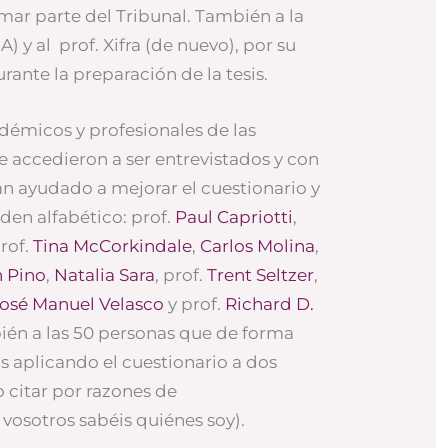
mar parte del Tribunal. También a la
) y al prof. Xifra (de nuevo), por su
rante la preparación de la tesis.
adémicos y profesionales de las
e accedieron a ser entrevistados y con
n ayudado a mejorar el cuestionario y
rden alfabético: prof.
Paul Capriotti
,
prof.
Tina McCorkindale
,
Carlos Molina
,
n Pino
,
Natalia Sara
, prof.
Trent Seltzer
,
osé Manuel Velasco
y prof.
Richard D.
bién a las 50 personas que de forma
 aplicando el cuestionario a dos
 citar por razones de
 vosotros sabéis quiénes soy).