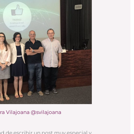
ra Vilajoana @svilajoana
d de escribir un post muy especial y