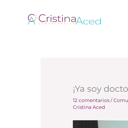
Ir
al
contenido
¡Ya soy docto
12 comentarios
/
Comun
Cristina Aced