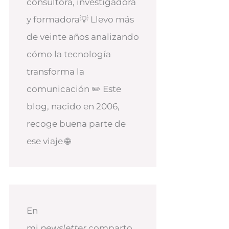
consultora, investigadora
y formadora💡 Llevo más
de veinte años analizando
cómo la tecnología
transforma la
comunicación ✏️ Este
blog, nacido en 2006,
recoge buena parte de
ese viaje 🌐
En
mi
newsletter
comparto