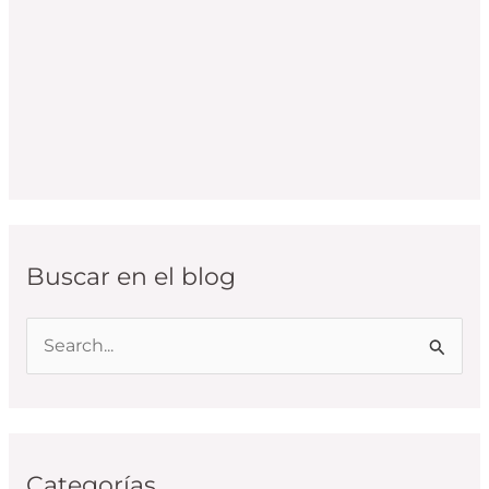
Buscar en el blog
B
u
s
c
Categorías
a