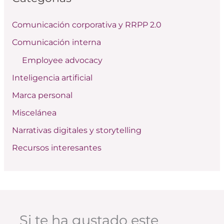
r
Comunicación corporativa y RRPP 2.0
p
Comunicación interna
o
Employee advocacy
r
:
Inteligencia artificial
Marca personal
Miscelánea
Narrativas digitales y storytelling
Recursos interesantes
Si te ha gustado este