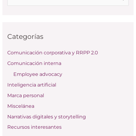
u
s
c
Categorías
a
r
Comunicación corporativa y RRPP 2.0
p
Comunicación interna
o
Employee advocacy
r
:
Inteligencia artificial
Marca personal
Miscelánea
Narrativas digitales y storytelling
Recursos interesantes