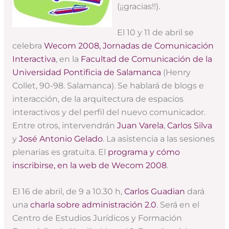
(¡¡gracias!!).
El 10 y 11 de abril se
celebra
Wecom 2008, Jornadas de Comunicación
Interactiva
, en la
Facultad de Comunicación de la
Universidad Pontificia de Salamanca
(Henry
Collet, 90-98. Salamanca). Se hablará de blogs e
interacción, de la arquitectura de espacios
interactivos y del perfil del nuevo comunicador.
Entre otros, intervendrán
Juan Varela
,
Carlos Silva
y
José Antonio Gelado
. La asistencia a las sesiones
plenarias es gratuita. El
programa y cómo
inscribirse, en la web de Wecom 2008
.
El 16 de abril, de 9 a 10.30 h,
Carlos Guadian
dará
una
charla sobre administración 2.0
. Será en el
Centro de Estudios Jurídicos y Formación