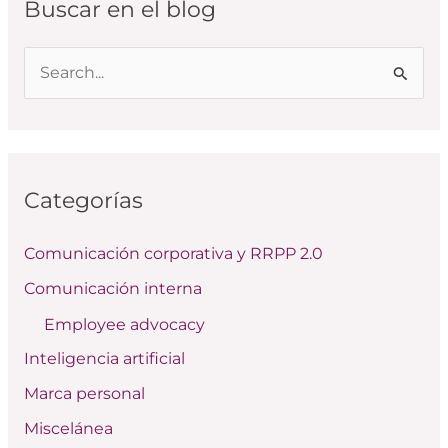
Buscar en el blog
B
u
s
c
Categorías
a
r
Comunicación corporativa y RRPP 2.0
p
Comunicación interna
o
Employee advocacy
r
:
Inteligencia artificial
Marca personal
Miscelánea