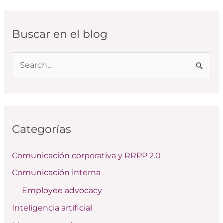
Buscar en el blog
B
u
s
c
Categorías
a
r
Comunicación corporativa y RRPP 2.0
p
Comunicación interna
o
Employee advocacy
r
:
Inteligencia artificial