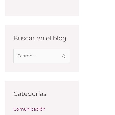
Buscar en el blog
B
u
s
c
a
Categorías
r
Comunicación
p