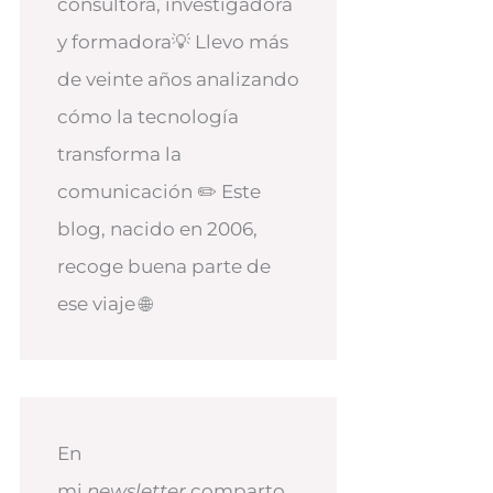
consultora, investigadora
y formadora💡 Llevo más
de veinte años analizando
cómo la tecnología
transforma la
comunicación ✏️ Este
blog, nacido en 2006,
recoge buena parte de
ese viaje 🌐
En
mi
newsletter
comparto