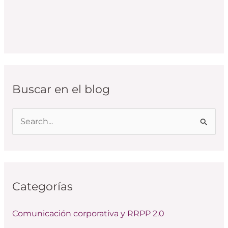
Buscar en el blog
B
u
s
c
Categorías
a
r
Comunicación corporativa y RRPP 2.0
p