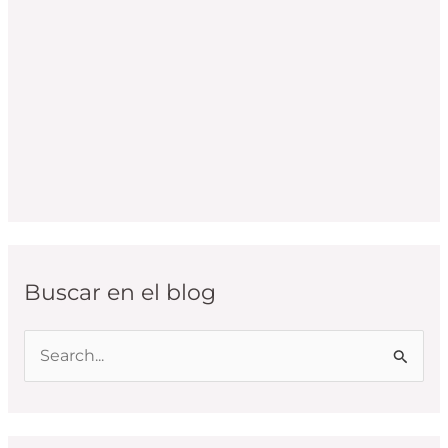
Buscar en el blog
B
u
s