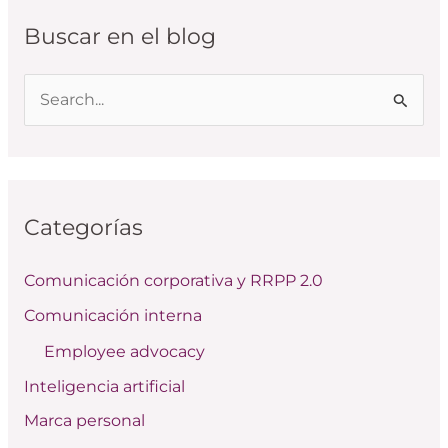
Buscar en el blog
B
u
s
c
Categorías
a
r
Comunicación corporativa y RRPP 2.0
p
Comunicación interna
o
Employee advocacy
r
:
Inteligencia artificial
Marca personal