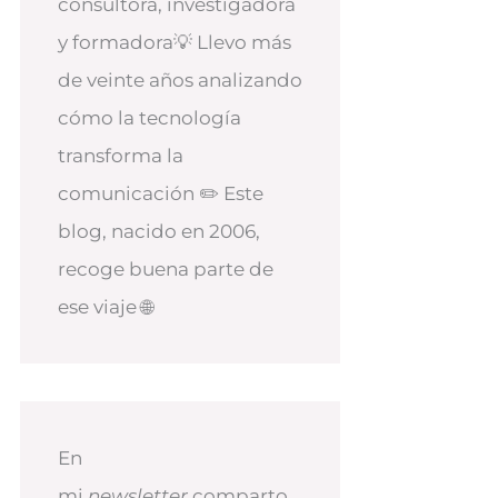
consultora, investigadora
y formadora💡 Llevo más
de veinte años analizando
cómo la tecnología
transforma la
comunicación ✏️ Este
blog, nacido en 2006,
recoge buena parte de
ese viaje 🌐
En
mi
newsletter
comparto