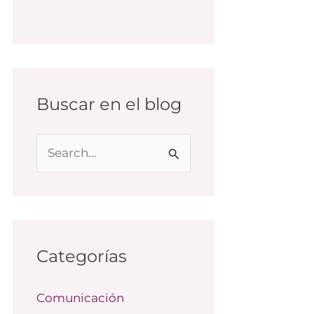
Buscar en el blog
B
u
s
c
a
Categorías
r
Comunicación
p