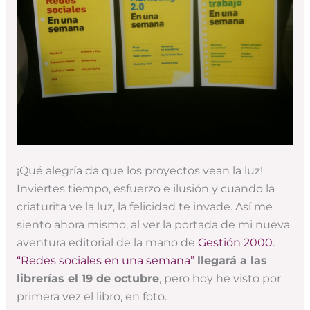
¡Qué alegría da que los proyectos vean la luz!
Inviertes tiempo, esfuerzo e ilusión y cuando la
criaturita ve la luz, la felicidad te invade. Así me
siento ahora mismo, al ver la portada de mi nueva
aventura editorial de la mano de
Gestión 2000
.
“Redes sociales en una semana”
llegará a las
librerías el 19 de octubre
, pero hoy he visto por
primera vez el libro, en foto.