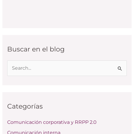
Buscar en el blog
B
u
s
c
Categorías
a
r
Comunicación corporativa y RRPP 2.0
p
Comunicación interna