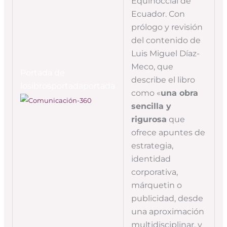
Equinoccial de
Ecuador. Con
prólogo y revisión
del contenido de
Luis Miguel Díaz-
Meco, que
Portada de
describe el libro
losibrosportadaportada
como «
una obra
sencilla y
rigurosa
que
ofrece apuntes de
estrategia,
identidad
corporativa,
márquetin o
publicidad, desde
una aproximación
multidisciplinar, y