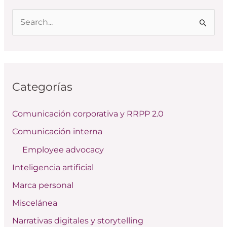
B
u
s
c
Categorías
a
r
Comunicación corporativa y RRPP 2.0
p
Comunicación interna
o
Employee advocacy
r
:
Inteligencia artificial
Marca personal
Miscelánea
Narrativas digitales y storytelling