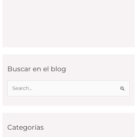
Buscar en el blog
B
u
s
c
Categorías
a