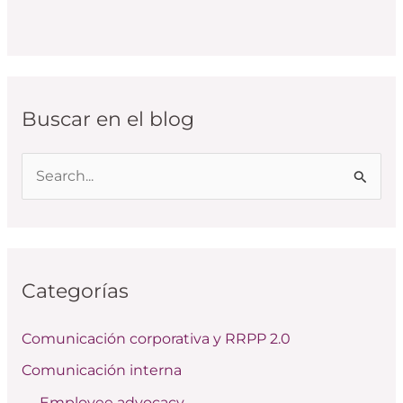
Buscar en el blog
B
u
s
c
Categorías
a
r
Comunicación corporativa y RRPP 2.0
p
Comunicación interna
o
Employee advocacy