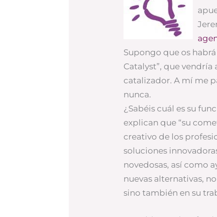
apue
Jere
agen
Supongo que os habrá s
Catalyst”, que vendría 
catalizador. A mí me p
nunca.
¿Sabéis cuál es su fun
explican que “su come
creativo de los profesio
soluciones innovadoras 
novedosas, así como ay
nuevas alternativas, n
sino también en su trab