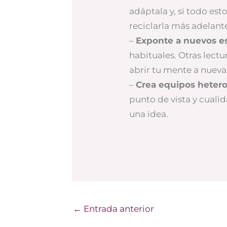
adáptala y, si todo es
reciclarla más adelant
–
Exponte a nuevos es
habituales. Otras lect
abrir tu mente a nueva
–
Crea equipos heter
punto de vista y cuali
una idea.
←
Entrada anterior