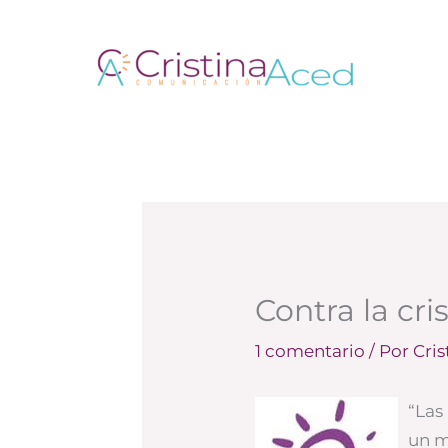
Ir
al
contenido
Contra la cris
1 comentario
/ Por
Cri
“Las
un m