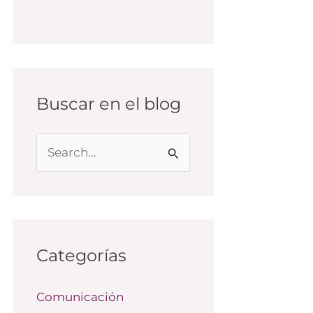
Buscar en el blog
B
u
s
c
a
Categorías
r
Comunicación
p