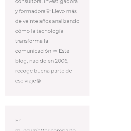
consultora, investigadora
y formadora💡 Llevo más
de veinte años analizando
cómo la tecnología
transforma la
comunicación ✏️ Este
blog, nacido en 2006,
recoge buena parte de
ese viaje 🌐
En
mi
newsletter
comparto