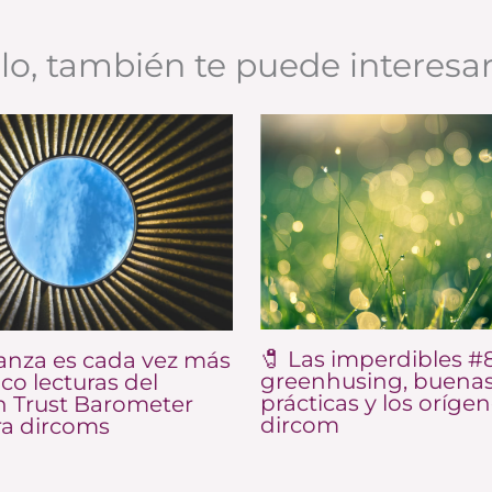
ulo, también te puede interesa
🧷 Las imperdibles #8
anza es cada vez más
greenhusing, buena
nco lecturas del
prácticas y los orígen
 Trust Barometer
dircom
ra dircoms