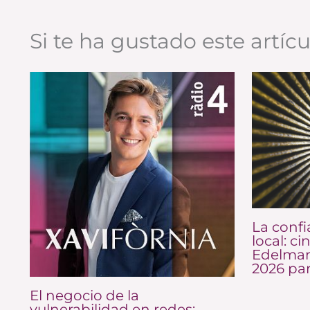
Si te ha gustado este artíc
La confi
local: ci
Edelman
2026 pa
El negocio de la
vulnerabilidad en redes: