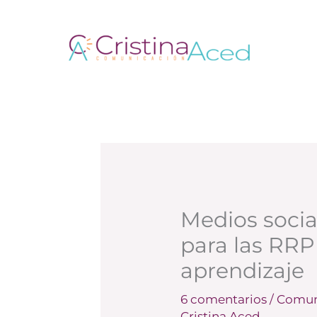
Ir
al
contenido
Medios socia
para las RRP
aprendizaje
6 comentarios
/
Comuni
Cristina Aced