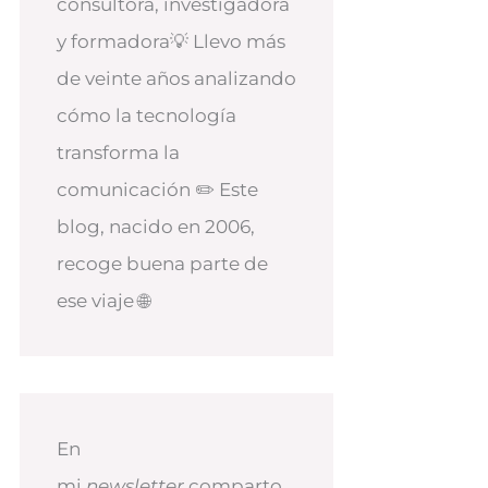
consultora, investigadora
y formadora💡 Llevo más
de veinte años analizando
cómo la tecnología
transforma la
comunicación ✏️ Este
blog, nacido en 2006,
recoge buena parte de
ese viaje 🌐
En
mi
newsletter
comparto