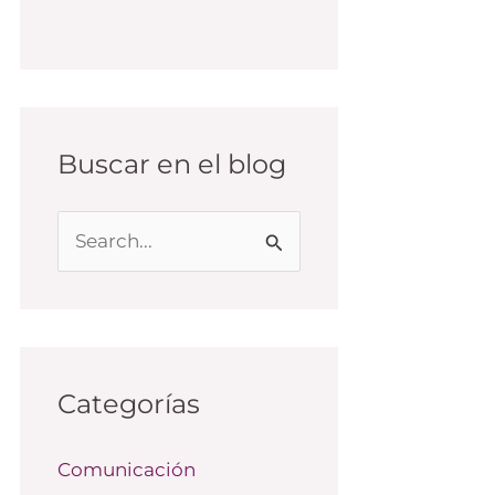
Buscar en el blog
B
u
s
c
a
Categorías
r
Comunicación
p