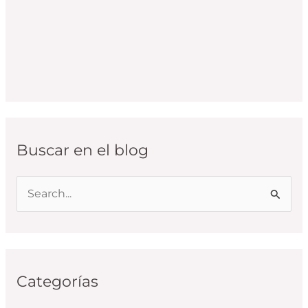
Buscar en el blog
B
u
s
c
Categorías
a
r