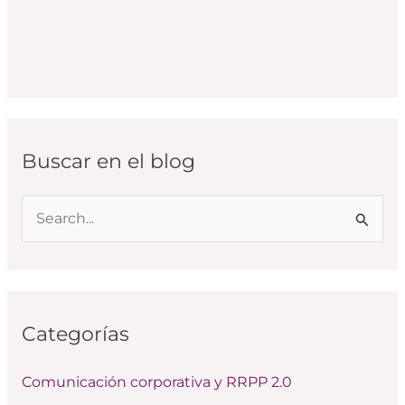
Buscar en el blog
B
u
s
c
Categorías
a
r
Comunicación corporativa y RRPP 2.0
p