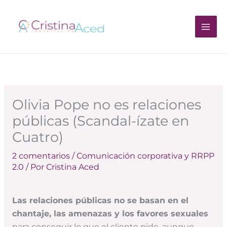
Ir
al
contenido
Olivia Pope no es relaciones
públicas (Scandal-ízate en
Cuatro)
2 comentarios
/
Comunicación corporativa y RRPP
2.0
/ Por
Cristina Aced
Las relaciones públicas no se basan en el
chantaje, las amenazas y los favores sexuales
para conseguir lo que el cliente pide, aunque