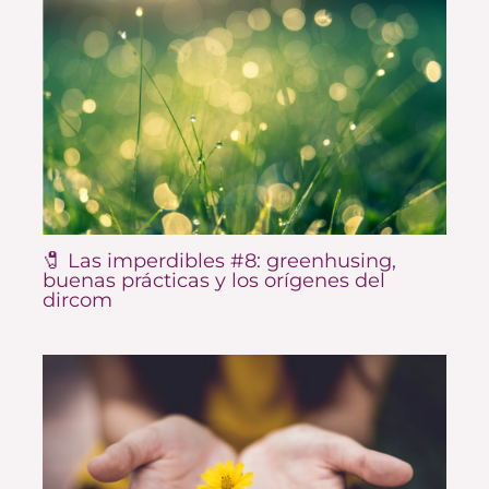
🧷 Las imperdibles #8: greenhusing,
buenas prácticas y los orígenes del
dircom